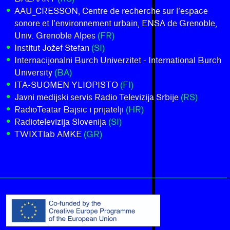
AAU_CRESSON, Centre de recherche sur l’espace
sonore et l’environnement urbain, ENSA de Grenoble,
Univ. Grenoble Alpes
(FR)
Institut Jožef Stefan
(SI)
Internacijonalni Burch Univerzitet - International Burch
University
(BA)
ITA-SUOMEN YLIOPISTO
(FI)
Javni medijski servis Radio Televizija Srbije
(RS)
RadioTeatar Bajsic i prijatelji
(HR)
Radiotelevizija Slovenija
(SI)
TWIXTlab AMKE
(GR)