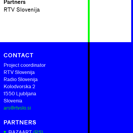
Partners
RTV Slovenija
CONTACT
Project coordinator
RTV Slovenija
Radio Slovenija
Kolodvorska 2
1550 Ljubljana
Slovenia
ars@rtvslo.si
PARTNERS
BAZAART
(RS)