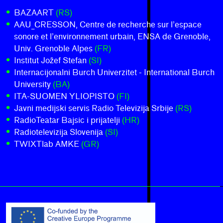
BAZAART
(RS)
AAU_CRESSON, Centre de recherche sur l’espace
sonore et l’environnement urbain, ENSA de Grenoble,
Univ. Grenoble Alpes
(FR)
Institut Jožef Stefan
(SI)
Internacijonalni Burch Univerzitet - International Burch
University
(BA)
ITA-SUOMEN YLIOPISTO
(FI)
Javni medijski servis Radio Televizija Srbije
(RS)
RadioTeatar Bajsic i prijatelji
(HR)
Radiotelevizija Slovenija
(SI)
TWIXTlab AMKE
(GR)