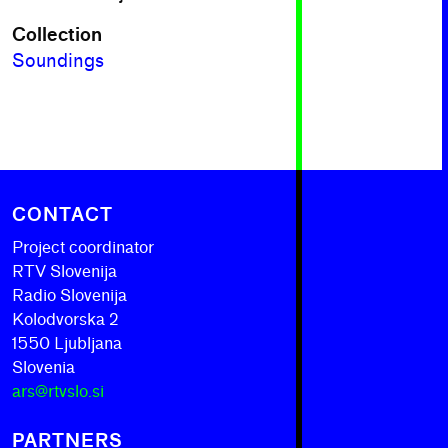
Collection
Soundings
CONTACT
Project coordinator
RTV Slovenija
Radio Slovenija
Kolodvorska 2
1550 Ljubljana
Slovenia
ars@rtvslo.si
PARTNERS