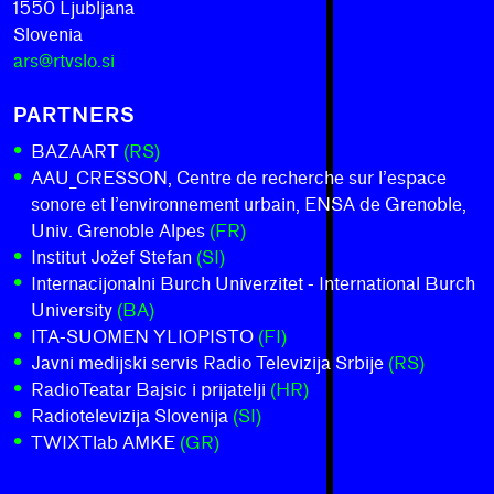
1550 Ljubljana
Slovenia
ars@rtvslo.si
PARTNERS
BAZAART
(RS)
AAU_CRESSON, Centre de recherche sur l’espace
sonore et l’environnement urbain, ENSA de Grenoble,
Univ. Grenoble Alpes
(FR)
Institut Jožef Stefan
(SI)
Internacijonalni Burch Univerzitet - International Burch
University
(BA)
ITA-SUOMEN YLIOPISTO
(FI)
Javni medijski servis Radio Televizija Srbije
(RS)
RadioTeatar Bajsic i prijatelji
(HR)
Radiotelevizija Slovenija
(SI)
TWIXTlab AMKE
(GR)