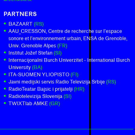
PARTNERS
BAZAART
(RS)
AAU_CRESSON, Centre de recherche sur l’espace
sonore et l’environnement urbain, ENSA de Grenoble,
Univ. Grenoble Alpes
(FR)
Institut Jožef Stefan
(SI)
Internacijonalni Burch Univerzitet - International Burch
University
(BA)
ITA-SUOMEN YLIOPISTO
(FI)
Javni medijski servis Radio Televizija Srbije
(RS)
RadioTeatar Bajsic i prijatelji
(HR)
Radiotelevizija Slovenija
(SI)
TWIXTlab AMKE
(GR)