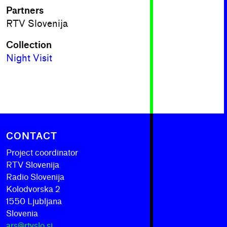
Partners
RTV Slovenija
Collection
Night Visit
CONTACT
Project coordinator
RTV Slovenija
Radio Slovenija
Kolodvorska 2
1550 Ljubljana
Slovenia
ars@rtvslo.si