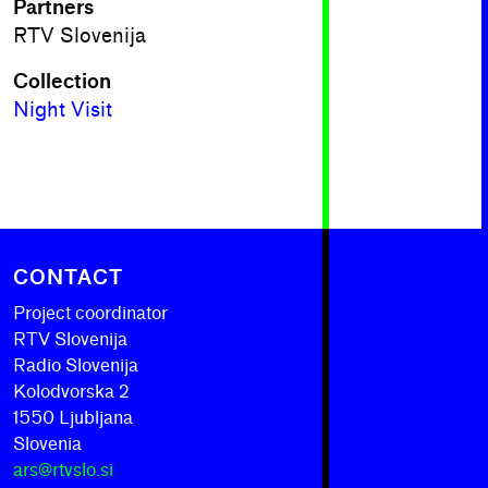
Partners
RTV Slovenija
Collection
Night Visit
CONTACT
Project coordinator
RTV Slovenija
Radio Slovenija
Kolodvorska 2
1550 Ljubljana
Slovenia
ars@rtvslo.si