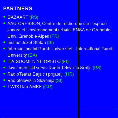
PARTNERS
BAZAART
(RS)
AAU_CRESSON, Centre de recherche sur l’espace
sonore et l’environnement urbain, ENSA de Grenoble,
Univ. Grenoble Alpes
(FR)
Institut Jožef Stefan
(SI)
Internacijonalni Burch Univerzitet - International Burch
University
(BA)
ITA-SUOMEN YLIOPISTO
(FI)
Javni medijski servis Radio Televizija Srbije
(RS)
RadioTeatar Bajsic i prijatelji
(HR)
Radiotelevizija Slovenija
(SI)
TWIXTlab AMKE
(GR)